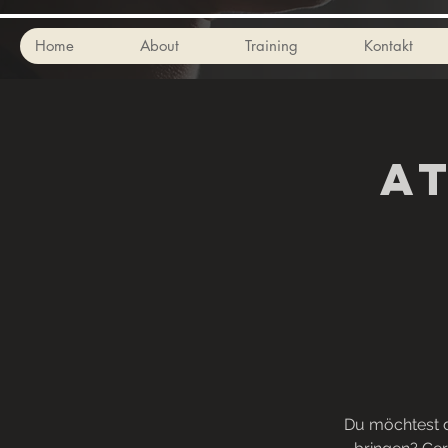
Home
About
Training
Kontakt
A
Du möchtest d