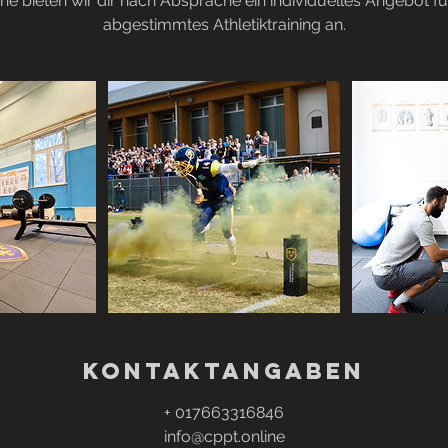
ne bieten wir dir nach Absprache ein individuelles Angebot für
M
abgestimmtes Athletiktraining an.
i
n
.
Kontaktangaben
+ 017663316846
info@cppt.online