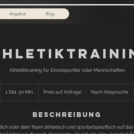
Angebot
Blog
thletiktraini
Athletiktraining für Einzelsportler oder Mannschaften
Preis
auf
1 Std. 30 Min.
1
Preis auf Anfrage
Nach Absprache.
Anfrage
S
t
Beschreibung
d
3
ich oder dein Team athletisch und sportartspezifisch auf das
0