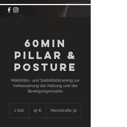
60min
Pillar &
Posture
Mobilitäts- und Stabilitätstraining zur
Verbesserung der Haltung und der
Bewegungsmuster.
15
Euro
1 Std.
1
15 €
Nerostraße 32
S
t
d