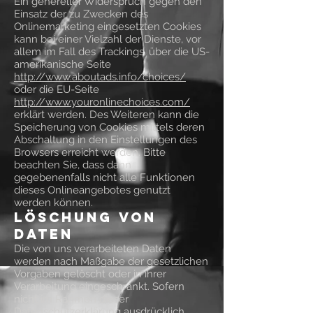
Ein genereller Widerspruch gegen den
Einsatz der zu Zwecken des
Onlinemarketing eingesetzten Cookies
kann bei einer Vielzahl der Dienste, vor
allem im Fall des Trackings, über die US-
amerikanische Seite
http://www.aboutads.info/choices/
oder die EU-Seite
http://www.youronlinechoices.com/
erklärt werden. Des Weiteren kann die
Speicherung von Cookies mittels deren
Abschaltung in den Einstellungen des
Browsers erreicht werden. Bitte
beachten Sie, dass dann
gegebenenfalls nicht alle Funktionen
dieses Onlineangebotes genutzt
werden können.
Löschung von
Daten
Die von uns verarbeiteten Daten
werden nach Maßgabe der gesetzlichen
Vorgaben gelöscht oder in ihrer
Verarbeitung eingeschränkt. Sofern
nicht im Rahmen dieser
Datenschutzerklärung ausdrücklich