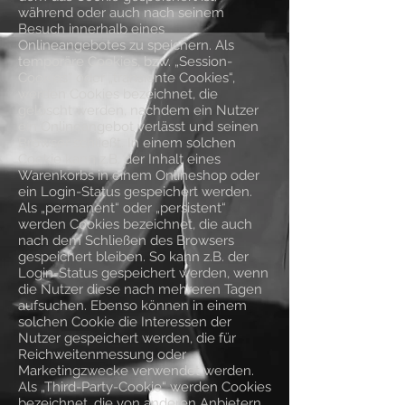
während oder auch nach seinem
Besuch innerhalb eines
Onlineangebotes zu speichern. Als
temporäre Cookies, bzw. „Session-
Cookies“ oder „transiente Cookies“,
werden Cookies bezeichnet, die
gelöscht werden, nachdem ein Nutzer
ein Onlineangebot verlässt und seinen
Browser schließt. In einem solchen
Cookie kann z.B. der Inhalt eines
Warenkorbs in einem Onlineshop oder
ein Login-Status gespeichert werden.
Als „permanent“ oder „persistent“
werden Cookies bezeichnet, die auch
nach dem Schließen des Browsers
gespeichert bleiben. So kann z.B. der
Login-Status gespeichert werden, wenn
die Nutzer diese nach mehreren Tagen
aufsuchen. Ebenso können in einem
solchen Cookie die Interessen der
Nutzer gespeichert werden, die für
Reichweitenmessung oder
Marketingzwecke verwendet werden.
Als „Third-Party-Cookie“ werden Cookies
bezeichnet, die von anderen Anbietern