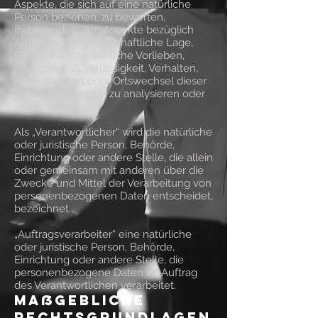
Aspekte, die sich auf eine natürliche
Person beziehen, zu bewerten,
insbesondere um Aspekte bezüglich
Arbeitsleistung, wirtschaftliche Lage,
Gesundheit, persönliche Vorlieben,
Interessen, Zuverlässigkeit, Verhalten,
Aufenthaltsort oder Ortswechsel dieser
natürlichen Person zu analysieren oder
vorherzusagen.
Als „Verantwortlicher“ wird die natürliche
oder juristische Person, Behörde,
Einrichtung oder andere Stelle, die allein
oder gemeinsam mit anderen über die
Zwecke und Mittel der Verarbeitung von
personenbezogenen Daten entscheidet,
bezeichnet.
„Auftragsverarbeiter“ eine natürliche
oder juristische Person, Behörde,
Einrichtung oder andere Stelle, die
personenbezogene Daten im Auftrag
des Verantwortlichen verarbeitet.
Maßgebliche
Rechtsgrundlagen