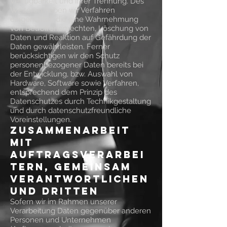
Verfügbarkeit und ihrer Trennung. Des
Weiteren haben wir Verfahren
eingerichtet, die eine Wahrnehmung
von Betroffenenrechten, Löschung von
Daten und Reaktion auf Gefährdung der
Daten gewährleisten. Ferner
berücksichtigen wir den Schutz
personenbezogener Daten bereits bei
der Entwicklung, bzw. Auswahl von
Hardware, Software sowie Verfahren,
entsprechend dem Prinzip des
Datenschutzes durch Technikgestaltung
und durch datenschutzfreundliche
Voreinstellungen.
Zusammenarbeit
mit
Auftragsverarbei
tern, gemeinsam
Verantwortlichen
und Dritten
Sofern wir im Rahmen unserer
Verarbeitung Daten gegenüber anderen
Personen und Unternehmen