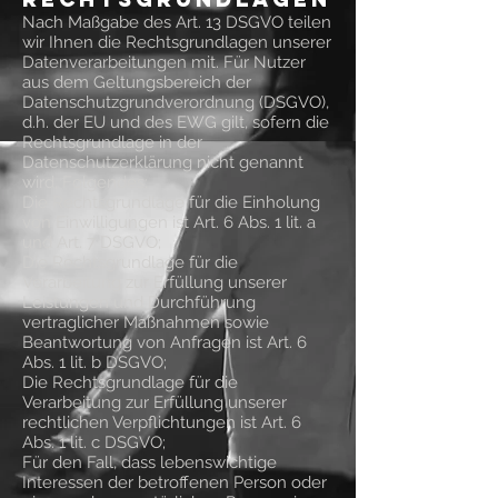
Nach Maßgabe des Art. 13 DSGVO teilen
wir Ihnen die Rechtsgrundlagen unserer
Datenverarbeitungen mit. Für Nutzer
aus dem Geltungsbereich der
Datenschutzgrundverordnung (DSGVO),
d.h. der EU und des EWG gilt, sofern die
Rechtsgrundlage in der
Datenschutzerklärung nicht genannt
wird, Folgendes:
Die Rechtsgrundlage für die Einholung
von Einwilligungen ist Art. 6 Abs. 1 lit. a
und Art. 7 DSGVO;
Die Rechtsgrundlage für die
Verarbeitung zur Erfüllung unserer
Leistungen und Durchführung
vertraglicher Maßnahmen sowie
Beantwortung von Anfragen ist Art. 6
Abs. 1 lit. b DSGVO;
Die Rechtsgrundlage für die
Verarbeitung zur Erfüllung unserer
rechtlichen Verpflichtungen ist Art. 6
Abs. 1 lit. c DSGVO;
Für den Fall, dass lebenswichtige
Interessen der betroffenen Person oder