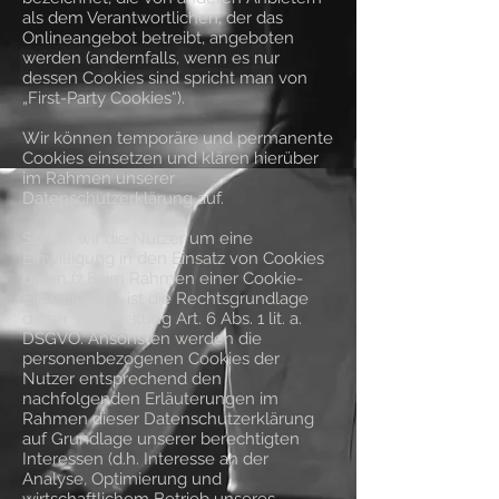
als dem Verantwortlichen, der das
Onlineangebot betreibt, angeboten
werden (andernfalls, wenn es nur
dessen Cookies sind spricht man von
„First-Party Cookies“).
Wir können temporäre und permanente
Cookies einsetzen und klären hierüber
im Rahmen unserer
Datenschutzerklärung auf.
Sofern wir die Nutzer um eine
Einwilligung in den Einsatz von Cookies
bitten (z.B. im Rahmen einer Cookie-
Einwilligung), ist die Rechtsgrundlage
dieser Verarbeitung Art. 6 Abs. 1 lit. a.
DSGVO. Ansonsten werden die
personenbezogenen Cookies der
Nutzer entsprechend den
nachfolgenden Erläuterungen im
Rahmen dieser Datenschutzerklärung
auf Grundlage unserer berechtigten
Interessen (d.h. Interesse an der
Analyse, Optimierung und