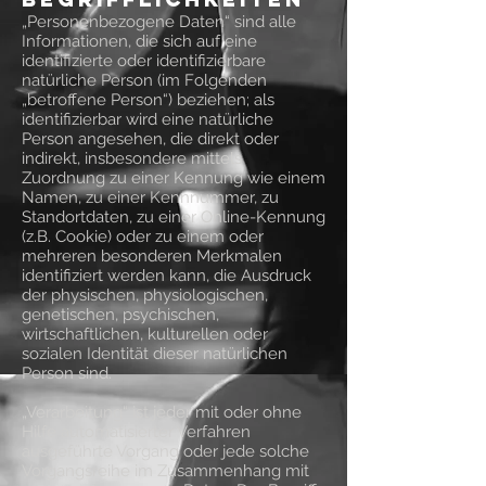
„Personenbezogene Daten“ sind alle
Informationen, die sich auf eine
identifizierte oder identifizierbare
natürliche Person (im Folgenden
„betroffene Person“) beziehen; als
identifizierbar wird eine natürliche
Person angesehen, die direkt oder
indirekt, insbesondere mittels
Zuordnung zu einer Kennung wie einem
Namen, zu einer Kennnummer, zu
Standortdaten, zu einer Online-Kennung
(z.B. Cookie) oder zu einem oder
mehreren besonderen Merkmalen
identifiziert werden kann, die Ausdruck
der physischen, physiologischen,
genetischen, psychischen,
wirtschaftlichen, kulturellen oder
sozialen Identität dieser natürlichen
Person sind.
„Verarbeitung“ ist jeder mit oder ohne
Hilfe automatisierter Verfahren
ausgeführte Vorgang oder jede solche
Vorgangsreihe im Zusammenhang mit