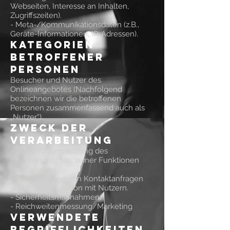
Webseiten, Interesse an Inhalten,
Zugriffszeiten).
- Meta-/Kommunikationsdaten (z.B.,
Geräte-Informationen, IP-Adressen).
Kategorien
betroffener
Personen
Besucher und Nutzer des
Onlineangebotes (Nachfolgend
bezeichnen wir die betroffenen
Personen zusammenfassend auch als
„Nutzer“).
Zweck der
Verarbeitung
- Zurverfügungstellung des
Onlineangebotes, seiner Funktionen
und Inhalte.
- Beantwortung von Kontaktanfragen
und Kommunikation mit Nutzern.
- Sicherheitsmaßnahmen.
- Reichweitenmessung/Marketing
Verwendete
Begrifflichkeiten