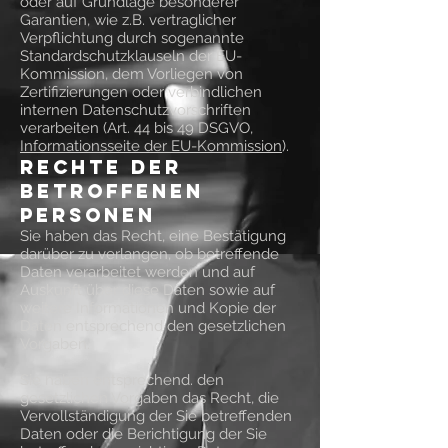
oder auf Grundlage besonderer
Garantien, wie z.B. vertraglicher
Verpflichtung durch sogenannte
Standardschutzklauseln der EU-
Kommission, dem Vorliegen von
Zertifizierungen oder verbindlichen
internen Datenschutzvorschriften
verarbeiten (Art. 44 bis 49 DSGVO,
Informationsseite der EU-Kommission
).
Rechte der
betroffenen
Personen
Sie haben das Recht, eine Bestätigung
darüber zu verlangen, ob betreffende
Daten verarbeitet werden und auf
Auskunft über diese Daten sowie auf
weitere Informationen und Kopie der
Daten entsprechend den gesetzlichen
Vorgaben.
Sie haben entsprechend. den
gesetzlichen Vorgaben das Recht, die
Vervollständigung der Sie betreffenden
Daten oder die Berichtigung der Sie