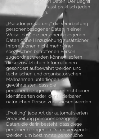
personenbezogenen Daten. Der Begriff
reicht weit und umfasst praktisch jeden
Umgang mit Daten.
„Pseudonymisierung“ die Verarbeitung
personenbezogener Daten in einer
Weise, dass die personenbezogenen
Daten ohne Hinzuziehung zusätzlicher
Informationen nicht mehr einer
spezifischen betroffenen Person
zugeordnet werden können, sofern
diese zusätzlichen Informationen
gesondert aufbewahrt werden und
technischen und organisatorischen
Maßnahmen unterliegen, die
gewährleisten, dass die
personenbezogenen Daten nicht einer
identifizierten oder identifizierbaren
natürlichen Person zugewiesen werden.
„Profiling“ jede Art der automatisierten
Verarbeitung personenbezogener
Daten, die darin besteht, dass diese
personenbezogenen Daten verwendet
werden, um bestimmte persönliche