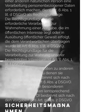
einer anderen natürlichen Person eine
Verarbeitung personenbezogener Daten
erforderlich machen, dient Art. 6 Abs. 1
lit. d DSGVO als Rechtsgrundlage.
Die Rechtsgrundlage für die
erforderliche Verarbeitung zur
Wahrnehmung einer Aufgabe, die im
öffentlichen Interesse liegt oder in
Ausübung öffentlicher Gewalt erfolgt,
die dem Verantwortlichen übertragen
wurde ist Art. 6 Abs. 1 lit. e DSGVO.
Die Rechtsgrundlage für die
Verarbeitung zur Wahrung unserer
berechtigten Interessen ist Art. 6 Abs. 1
lit. f DSGVO.
Die Verarbeitung von Daten zu anderen
Zwecken als denen, zu denen sie
erhoben wurden, bestimmt sich nach
den Vorgaben des Art 6 Abs. 4 DSGVO.
Die Verarbeitung von besonderen
Kategorien von Daten (entsprechend
Art. 9 Abs. 1 DSGVO) bestimmt sich nach
den Vorgaben des Art. 9 Abs. 2 DSGVO.
Sicherheitsmaßna
hmen