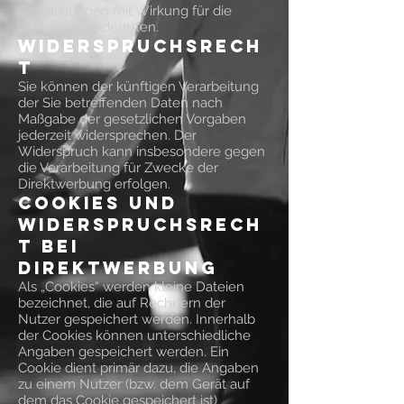
Einwilligungen mit Wirkung für die
Zukunft zu widerrufen.
Widerspruchsrech
t
Sie können der künftigen Verarbeitung
der Sie betreffenden Daten nach
Maßgabe der gesetzlichen Vorgaben
jederzeit widersprechen. Der
Widerspruch kann insbesondere gegen
die Verarbeitung für Zwecke der
Direktwerbung erfolgen.
Cookies und
Widerspruchsrech
t bei
Direktwerbung
Als „Cookies“ werden kleine Dateien
bezeichnet, die auf Rechnern der
Nutzer gespeichert werden. Innerhalb
der Cookies können unterschiedliche
Angaben gespeichert werden. Ein
Cookie dient primär dazu, die Angaben
zu einem Nutzer (bzw. dem Gerät auf
dem das Cookie gespeichert ist)