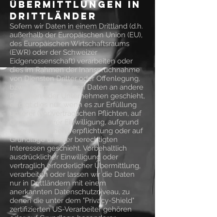
Übermittlungen in
Drittländer
Sofern wir Daten in einem Drittland (d.h.
außerhalb der Europäischen Union (EU),
des Europäischen Wirtschaftsraums
(EWR) oder der Schweizer
Eidgenossenschaft) verarbeiten oder
dies im Rahmen der Inanspruchnahme
von Diensten Dritter oder Offenlegung,
bzw. Übermittlung von Daten an andere
Personen oder Unternehmen geschieht,
erfolgt dies nur, wenn es zur Erfüllung
unserer (vor)vertraglichen Pflichten, auf
Grundlage Ihrer Einwilligung, aufgrund
einer rechtlichen Verpflichtung oder auf
Grundlage unserer berechtigten
Interessen geschieht. Vorbehaltlich
ausdrücklicher Einwilligung oder
vertraglich erforderlicher Übermittlung,
verarbeiten oder lassen wir die Daten
nur in Drittländern mit einem
anerkannten Datenschutzniveau, zu
denen die unter dem "Privacy-Shield"
zertifizierten US-Verarbeiter gehören