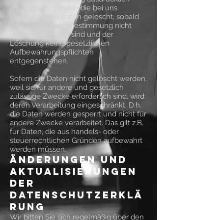
angegeben, werden die bei uns
gespeicherten Daten gelöscht, sobald
sie für ihre Zweckbestimmung nicht
mehr erforderlich sind und der
Löschung keine gesetzlichen
Aufbewahrungspflichten
entgegenstehen.
Sofern die Daten nicht gelöscht werden,
weil sie für andere und gesetzlich
zulässige Zwecke erforderlich sind, wird
deren Verarbeitung eingeschränkt. D.h.
die Daten werden gesperrt und nicht für
andere Zwecke verarbeitet. Das gilt z.B.
für Daten, die aus handels- oder
steuerrechtlichen Gründen aufbewahrt
werden müssen.
Änderungen und
Aktualisierungen
der
Datenschutzerklä
rung
Wir bitten Sie sich regelmäßig über den