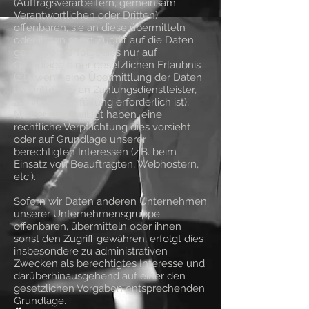
(Auftragsverarbeitern, gemeinsam
Verantwortlichen oder Dritten)
offenbaren, sie an diese übermitteln
oder ihnen sonst Zugriff auf die Daten
gewähren, erfolgt dies nur auf
Grundlage einer gesetzlichen Erlaubnis
(z.B. wenn eine Übermittlung der Daten
an Dritte, wie an Zahlungsdienstleister,
zur Vertragserfüllung erforderlich ist),
Nutzer eingewilligt haben, eine
rechtliche Verpflichtung dies vorsieht
oder auf Grundlage unserer
berechtigten Interessen (z.B. beim
Einsatz von Beauftragten, Webhostern,
etc.).
Sofern wir Daten anderen Unternehmen
unserer Unternehmensgruppe
offenbaren, übermitteln oder ihnen
sonst den Zugriff gewähren, erfolgt dies
insbesondere zu administrativen
Zwecken als berechtigtes Interesse und
darüberhinausgehend auf einer den
gesetzlichen Vorgaben entsprechenden
Grundlage.