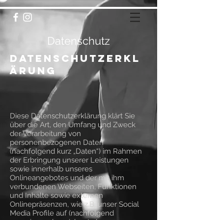
Datenschutz
Datenschutzerkl
ärung
Diese Datenschutzerklärung klärt Sie
über die Art, den Umfang und Zweck
der Verarbeitung von
personenbezogenen Daten
(nachfolgend kurz „Daten“) im Rahmen
der Erbringung unserer Leistungen
sowie innerhalb unseres
Onlineangebotes und der mit ihm
verbundenen Webseiten, Funktionen
und Inhalte sowie externen
Onlinepräsenzen, wie z.B. unser Social
Media Profile auf (nachfolgend