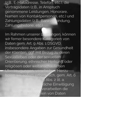
(z.B., E-Mailadresse, Telefon, etc.), die
Vertragsdaten (z.B., in Anspruch
genommene Leistungen, Honorare,
Namen von Kontaktpersonen, etc.) und
Zahlungsdaten (z.B., Bankverbindung,
Zahlungshistorie, etc.).
Im Rahmen unserer Leistungen, können
wir ferner besondere Kategorien von
Daten gem. Art. 9 Abs. 1 DSGVO,
insbesondere Angaben zur Gesundheit
der Klienten, ggf. mit Bezug zu deren
Sexualleben oder der sexuellen
Orientierung, ethnischer Herkunft oder
religiösen oder weltanschaulichen
Überzeugungen, verarbeiten. Hierzu
holen wir, sofern erforderlich, gem. Art. 6
Abs. 1 lit. a., Art. 7, Art. 9 Abs. 2 lit. a.
DSGVO eine ausdrückliche Einwilligung
der Klienten ein und verarbeiten die
besonderen Kategorien von Daten
ansonsten zu Zwecken der
Gesundheitsvorsorge auf Grundlage des
Art. 9 Abs. 2 lit h. DSGVO, § 22 Abs. 1 Nr. 1
b. BDSG.