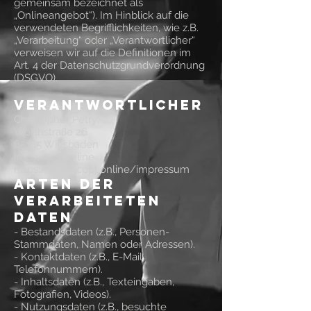
gemeinsam bezeichnet als
„Onlineangebot“). Im Hinblick auf die
verwendeten Begrifflichkeiten, wie z.B.
„Verarbeitung“ oder „Verantwortlicher“
verweisen wir auf die Definitionen im
Art. 4 der Datenschutzgrundverordnung
(DSGVO).
Verantwortlicher
Christopher Petry
Wörthstraße 26
65185 Wiesbaden
info@cppt.online
https://www.cppt.online/impressum
Arten der
verarbeiteten
Daten
- Bestandsdaten (z.B., Personen-
Stammdaten, Namen oder Adressen).
- Kontaktdaten (z.B., E-Mail,
Telefonnummern).
- Inhaltsdaten (z.B., Texteingaben,
Fotografien, Videos).
- Nutzungsdaten (z.B., besuchte