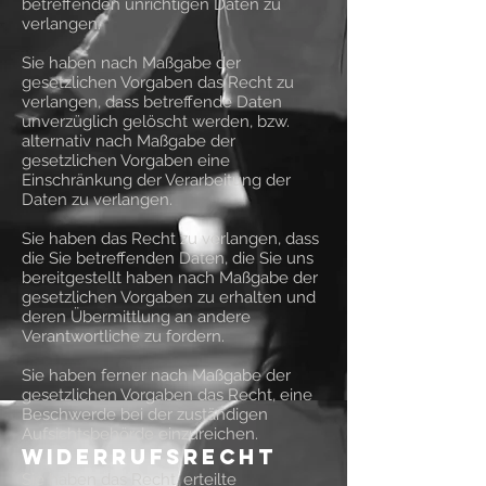
betreffenden unrichtigen Daten zu
verlangen.
Sie haben nach Maßgabe der
gesetzlichen Vorgaben das Recht zu
verlangen, dass betreffende Daten
unverzüglich gelöscht werden, bzw.
alternativ nach Maßgabe der
gesetzlichen Vorgaben eine
Einschränkung der Verarbeitung der
Daten zu verlangen.
Sie haben das Recht zu verlangen, dass
die Sie betreffenden Daten, die Sie uns
bereitgestellt haben nach Maßgabe der
gesetzlichen Vorgaben zu erhalten und
deren Übermittlung an andere
Verantwortliche zu fordern.
Sie haben ferner nach Maßgabe der
gesetzlichen Vorgaben das Recht, eine
Beschwerde bei der zuständigen
Aufsichtsbehörde einzureichen.
Widerrufsrecht
Sie haben das Recht, erteilte