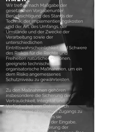
Wir treffen nach Maßgabe der
gesetzlichen Vorgabenunter
Berücksichtigung des Stands der
Technik, der Implementierungskosten
und der Art, des Umfangs, der
Umstände und der Zwecke der
Verarbeitung sowie der
unterschiedlichen
Eintrittswahrscheinlichkeit und Schwere
des Risikos für die Rechte und
Freiheiten natürlicher Personen,
geeignete technische und
organisatorische Maßnahmen, um ein
dem Risiko angemessenes
Schutzniveau zu gewährleisten.
Zu den Maßnahmen gehören
insbesondere die Sicherung der
Vertraulichkeit, Integrität und
Verfügbarkeit von Daten durch
Kontrolle des physischen Zugangs zu
den Daten, als auch des sie
betreffenden Zugriffs, der Eingabe,
Weitergabe, der Sicherung der