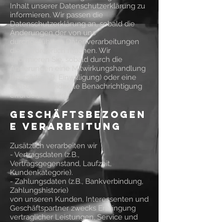
Inhalt unserer Datenschutzerklärung zu
informieren. Wir passen die
Datenschutzerklärung an, sobald die
Änderungen der von uns
durchgeführten Datenverarbeitungen
dies erforderlich machen. Wir
informieren Sie, sobald durch die
Änderungen eine Mitwirkungshandlung
Ihrerseits (z.B. Einwilligung) oder eine
sonstige individuelle Benachrichtigung
erforderlich wird.
Geschäftsbezogen
e Verarbeitung
Zusätzlich verarbeiten wir
- Vertragsdaten (z.B.,
Vertragsgegenstand, Laufzeit,
Kundenkategorie).
- Zahlungsdaten (z.B., Bankverbindung,
Zahlungshistorie)
von unseren Kunden, Interessenten und
Geschäftspartner zwecks Erbringung
vertraglicher Leistungen, Service und