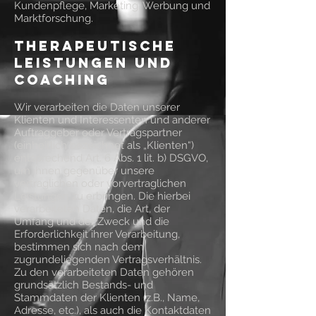
Kundenpflege, Marketing, Werbung und
Marktforschung.
Therapeutische
Leistungen und
Coaching
Wir verarbeiten die Daten unserer
Klienten und Interessenten und anderer
Auftraggeber oder Vertragspartner
(einheitlich bezeichnet als „Klienten“)
entsprechend Art. 6 Abs. 1 lit. b) DSGVO,
um ihnen gegenüber unsere
vertraglichen oder vorvertraglichen
Leistungen zu erbringen. Die hierbei
verarbeiteten Daten, die Art, der
Umfang und der Zweck und die
Erforderlichkeit ihrer Verarbeitung,
bestimmen sich nach dem
zugrundeliegenden Vertragsverhältnis.
Zu den verarbeiteten Daten gehören
grundsätzlich Bestands- und
Stammdaten der Klienten (z.B., Name,
Adresse, etc.), als auch die Kontaktdaten