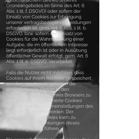
wirtschaftlichem Betrieb unseres
Onlineangebotes im Sinne des Art. 6
Abs. 1 lit. f. DSGVO) oder sofern der
Einsatz von Cookies zur Erbringung
unserer vertragsbezogenen Leistungen
erforderlich ist, gem. Art. 6 Abs. 1 lit. b.
DSGVO, bzw. sofern der Einsatz von
Cookies für die Wahrnehmung einer
Aufgabe, die im öffentlichen Interesse
liegt erforderlich ist oder in Ausübung
öffentlicher Gewalt erfolgt, gem. Art. 6
Abs. 1 lit. e. DSGVO, verarbeitet.
Falls die Nutzer nicht möchten, dass
Cookies auf ihrem Rechner gespeichert
werden, werden sie gebeten die
entsprechende Option in den
Systemeinstellungen ihres Browsers zu
deaktivieren. Gespeicherte Cookies
können in den Systemeinstellungen des
Browsers gelöscht werden. Der
Ausschluss von Cookies kann zu
Funktionseinschränkungen dieses
Onlineangebotes führen.